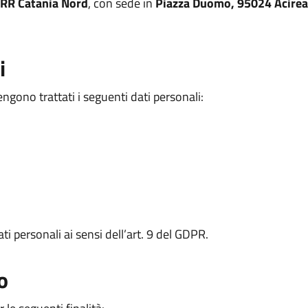
RR Catania Nord
, con sede in
Piazza Duomo, 95024 Acireal
i
engono trattati i seguenti dati personali:
ti personali ai sensi dell’art. 9 del GDPR.
o