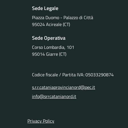
Sede Legale
Piazza Duomo - Palazzo di Città
95024 Acireale (CT)
Sede Operativa
Corso Lombardia, 101
95014 Giarre (CT)
Codice fiscale / Partita IVA: 05033290874
s.r.r.cataniaprovincianord@pec.it
info@srrcatanianord.it
Link Utili
Privacy Policy