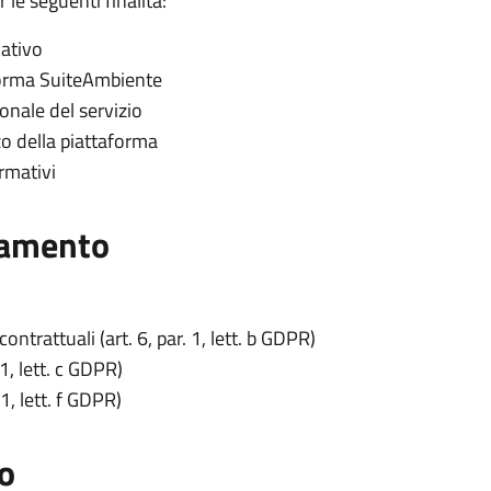
 le seguenti finalità:
cativo
aforma SuiteAmbiente
onale del servizio
zzo della piattaforma
rmativi
ttamento
ntrattuali (art. 6, par. 1, lett. b GDPR)
1, lett. c GDPR)
 1, lett. f GDPR)
o