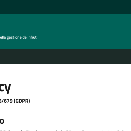
lla gestione dei rifiuti
cy
16/679 (GDPR)
to